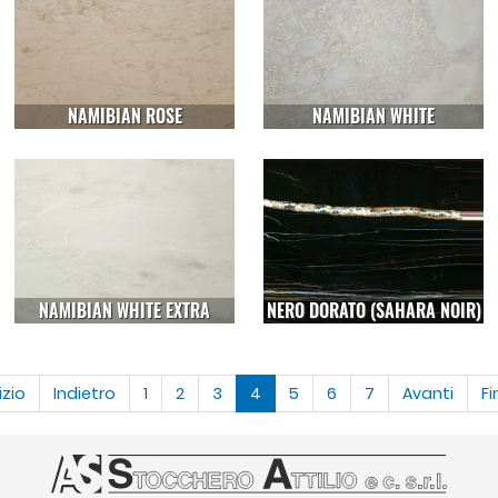
NAMIBIAN ROSE
NAMIBIAN WHITE
NAMIBIAN WHITE EXTRA
NERO DORATO (SAHARA NOIR)
izio
Indietro
1
2
3
4
5
6
7
Avanti
Fi