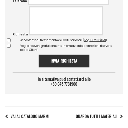
Telefono
Richiesta
Acconsento al trattamento dei dati personali (
Reg. UE 2016/679
)
Voglio ricevere gratuitamente informazioni e promozioni riservate
solo ai Clienti
INVIA RICHIESTA
In alternativa puoi contattarci allo
+39 045 7731900
VAI AL CATALOGO MARMI
GUARDA TUTTI I MATERIALI