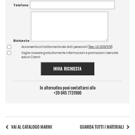
Telefono
Richiesta
Acconsento al trattamento dei dati personali (
Reg. UE 2016/679
)
Voglio ricevere gratuitamente informazioni e promozioni riservate
solo ai Clienti
INVIA RICHIESTA
In alternativa puoi contattarci allo
+39 045 7731900
VAI AL CATALOGO MARMI
GUARDA TUTTI I MATERIALI