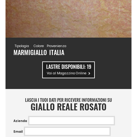
Tipologia
Colore
Provenienza
MARMI
GIALLO
ITALIA
LASTRE DISPONIBILI:
19
Vai al Magazzino Online
LASCIA I TUOI DATI PER RICEVERE INFORMAZIONI SU
GIALLO REALE ROSATO
Azienda
Email