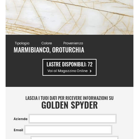
Tipologia
Colore
Provenienza
MARMI
BIANCO, ORO
TURCHIA
LASTRE DISPONIBILI:
72
Vai al Magazzino Online
LASCIA I TUOI DATI PER RICEVERE INFORMAZIONI SU
GOLDEN SPYDER
Azienda
Email