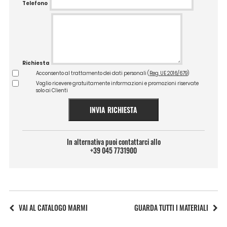
Telefono
Richiesta
Acconsento al trattamento dei dati personali (
Reg. UE 2016/679
)
Voglio ricevere gratuitamente informazioni e promozioni riservate
solo ai Clienti
INVIA RICHIESTA
In alternativa puoi contattarci allo
+39 045 7731900
VAI AL CATALOGO MARMI
GUARDA TUTTI I MATERIALI