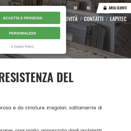
IT
EN
DE
NL
AREA CLIENTI
LOGO
MAGAZZINO ONLINE
NOVITÀ
CONTATTI
LAPITEC
ACCETTA E PROSEGUI
PERSONALIZZA
Cookie Policy
RESISTENZA DEL
osa e da striature irregolari, solitamente di
ranei, oggi molto apprezzata dagli architetti