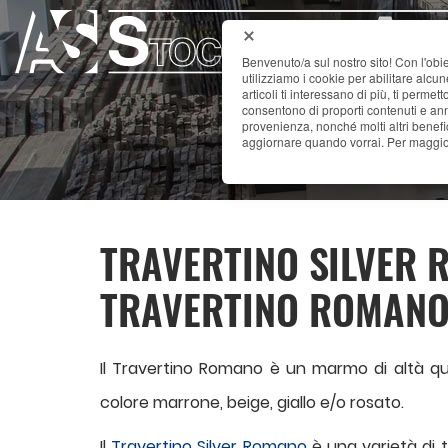
Benvenuto/a sul nostro sito! Con l'obie
utilizziamo i cookie per abilitare alcu
articoli ti interessano di più, ti permet
consentono di proporti contenuti e annu
provenienza, nonché molti altri benefi
aggiornare quando vorrai. Per maggior
TRAVERTINO SILVER R
TRAVERTINO ROMANO 
Il Travertino Romano è un marmo di altà qual
colore marrone, beige, giallo e/o rosato.
Il
Travertino Silver Romano
è una varietà di 