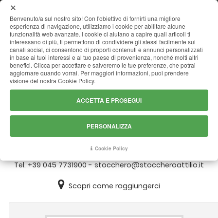
MENU
Benvenuto/a sul nostro sito! Con l'obiettivo di fornirti una migliore
esperienza di navigazione, utilizziamo i cookie per abilitare alcune
funzionalità web avanzate. I cookie ci aiutano a capire quali articoli ti
interessano di più, ti permettono di condividere gli stessi facilmente sui
canali social, ci consentono di proporti contenuti e annunci personalizzati
CONTATTI
in base ai tuoi interessi e al tuo paese di provenienza, nonché molti altri
benefici. Clicca per accettare e salveremo le tue preferenze, che potrai
aggiornare quando vorrai. Per maggiori informazioni, puoi prendere
visione del nostra Cookie Policy.
ACCETTA E PROSEGUI
PERSONALIZZA
STOCCHERO ATTILIO
Cookie Policy
Viale dell'industria, 84 - 37020 Volargne (VR)
Tel.
+39 045 7731900
-
stocchero@stoccheroattilio.it
Scopri come raggiungerci