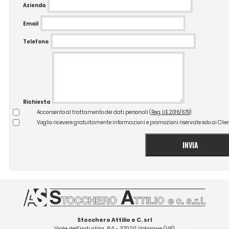
Azienda
Email
Telefono
Richiesta
Acconsento al trattamento dei dati personali (
Reg. UE 2016/679
)
Voglio ricevere gratuitamente informazioni e promozioni riservate solo ai Clie
INVIA
Stocchero Attilio e C. srl
Viale dell'industria, 84 - 37020 Volargne (VR)