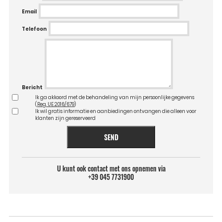
Email
Telefoon
Bericht
Ik ga akkoord met de behandeling van mijn persoonlijke gegevens
(
Reg. UE 2016/679
)
Ik wil gratis informatie en aanbiedingen ontvangen die alleen voor
klanten zijn gereserveerd
SEND
U kunt ook contact met ons opnemen via
+39 045 7731900