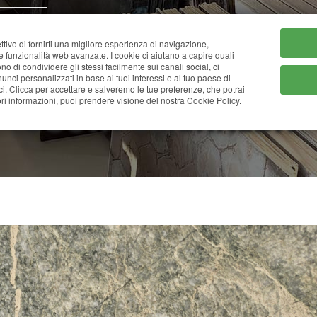
HOME
CHI SIAMO
CATA
ttivo di fornirti una migliore esperienza di navigazione,
ne funzionalità web avanzate. I cookie ci aiutano a capire quali
tono di condividere gli stessi facilmente sui canali social, ci
nci personalizzati in base ai tuoi interessi e al tuo paese di
ci. Clicca per accettare e salveremo le tue preferenze, che potrai
COSTA SMERALDA
i informazioni, puoi prendere visione del nostra Cookie Policy.