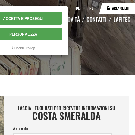
IT
EN
DE
NL
AREA CLIENTI
LOGO
MAGAZZINO ONLINE
NOVITÀ
CONTATTI
LAPITEC
ACCETTA E PROSEGUI
PERSONALIZZA
Cookie Policy
LASCIA I TUOI DATI PER RICEVERE INFORMAZIONI SU
COSTA SMERALDA
Azienda