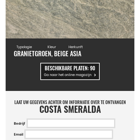
Typologie
Kleur
Herkunft
GRANIET
GROEN, BEIGE
ASIA
BESCHIKBARE PLATEN:
90
Ga naar het online magazijn
LAAT UW GEGEVENS ACHTER OM INFORMATIE OVER TE ONTVANGEN
COSTA SMERALDA
Bedrijf
Email