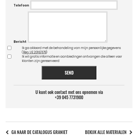
Telefoon
Bericht
Ik ga akkoord met de behandeling van mijn persoonlijke gegevens
(
Reg. UE 2016/679
)
Ik wil gratis informatie en aanbiedingen ontvangen die alleen voor
klanten zijn gereserveerd
SEND
U kunt ook contact met ons opnemen via
+39 045 7731900
GA NAAR DE CATALOGUS GRANIET
BEKIJK ALLE MATERIALEN