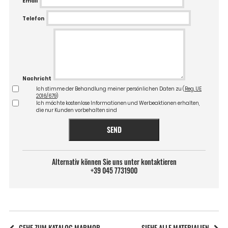
Email
Telefon
Nachricht
Ich stimme der Behandlung meiner persönlichen Daten zu (
Reg. UE
2016/679
)
Ich möchte kostenlose Informationen und Werbeaktionen erhalten,
die nur Kunden vorbehalten sind
SEND
Alternativ können Sie uns unter kontaktieren
+39 045 7731900
GEHE ZUM KATALOG MARMOR
SIEHE ALLE MATERIALIEN