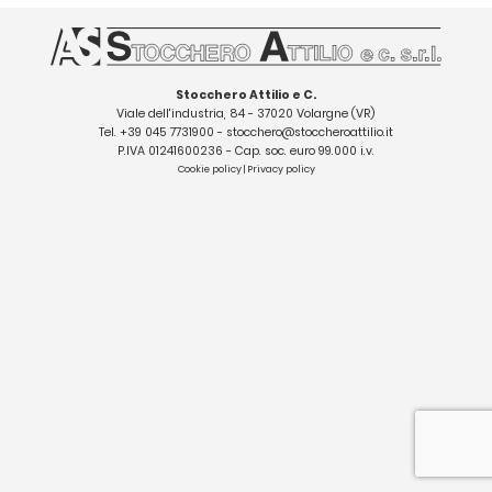
Stocchero Attilio e C.
Viale dell'industria, 84 - 37020 Volargne (VR)
Tel.
+39 045 7731900
-
stocchero@stoccheroattilio.it
P.IVA 01241600236 - Cap. soc. euro 99.000 i.v.
Cookie policy
|
Privacy policy