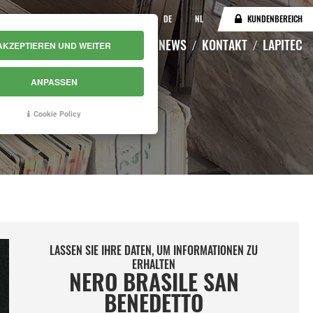
IT
EN
DE
NL
KUNDENBEREICH
KATALOG
LAGERBESTAND
NEWS
KONTAKT
LAPITEC
AKZEPTIEREN UND WEITER
ANPASSEN
DETTO
Cookie Policy
LASSEN SIE IHRE DATEN, UM INFORMATIONEN ZU
ERHALTEN
NERO BRASILE SAN
BENEDETTO