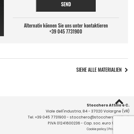
SEND
Alternativ können Sie uns unter kontaktieren
+39 045 7731900
SIEHE ALLE MATERIALIEN
Stocchero Attilio e C.
Viale dell'industria, 84 - 37020 Volargne (VR)
Tel.
+39 045 7731900
-
stocchero@stoccheroattilio.it
P.IVA 01241600236 - Cap. soc. euro 99.000 i.v.
Cookie policy
|
Privacy policy