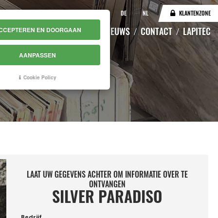
IT
EN
DE
NL
KLANTENZONE
CATALOGUS
MAGAZIJN
NIEUWS
CONTACT
LAPITEC
CCEPTEREN EN DOORGAAN
AANPASSEN
Cookie Policy
LAAT UW GEGEVENS ACHTER OM INFORMATIE OVER TE
ONTVANGEN
SILVER PARADISO
Bedrijf