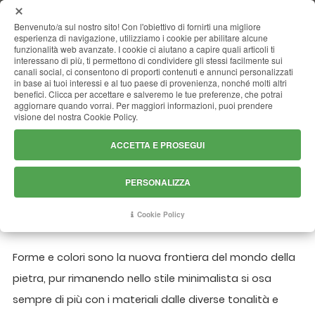
MENU
Benvenuto/a sul nostro sito! Con l'obiettivo di fornirti una migliore
esperienza di navigazione, utilizziamo i cookie per abilitare alcune
funzionalità web avanzate. I cookie ci aiutano a capire quali articoli ti
interessano di più, ti permettono di condividere gli stessi facilmente sui
canali social, ci consentono di proporti contenuti e annunci personalizzati
in base ai tuoi interessi e al tuo paese di provenienza, nonché molti altri
benefici. Clicca per accettare e salveremo le tue preferenze, che potrai
aggiornare quando vorrai. Per maggiori informazioni, puoi prendere
visione del nostra Cookie Policy.
ACCETTA E PROSEGUI
NUOVI DESIGN TREND DELLA
PIETRA NATURALE: SKY
PERSONALIZZA
BLUE E NEGRESCO.
Cookie Policy
Forme e colori sono la nuova frontiera del mondo della
pietra, pur rimanendo nello stile minimalista si osa
sempre di più con i materiali dalle diverse tonalità e