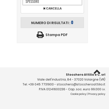
SPESSORE
CANCELLA
0
NUMERO DI RISULTATI :
Stampa PDF
Stocchero Attilio e C. srl
Viale dell'industria, 84 - 37020 Volargne (VR)
Tel.
+39 045 7731900
-
stocchero@stoccheroattilio.it
P.IVA 01241600236 - Cap. soc. euro 99.000 i.v.
Cookie policy
|
Privacy policy