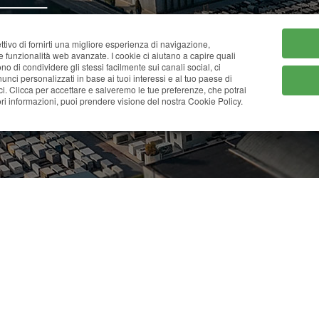
HOME
CHI SIAMO
CATA
ttivo di fornirti una migliore esperienza di navigazione,
ne funzionalità web avanzate. I cookie ci aiutano a capire quali
tono di condividere gli stessi facilmente sui canali social, ci
nci personalizzati in base ai tuoi interessi e al tuo paese di
ci. Clicca per accettare e salveremo le tue preferenze, che potrai
MAGAZZINO ONLINE
i informazioni, puoi prendere visione del nostra Cookie Policy.