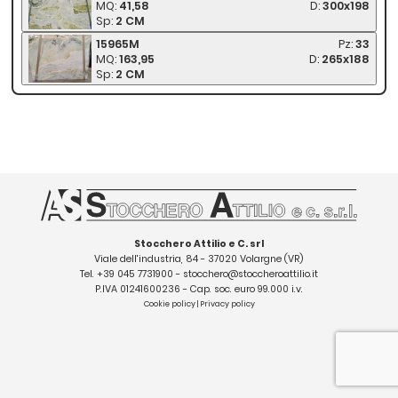
MQ:
41,58
D:
300x198
Sp:
2 CM
15965M
Pz:
33
MQ:
163,95
D:
265x188
Sp:
2 CM
Stocchero Attilio e C. srl
Viale dell'industria, 84 - 37020 Volargne (VR)
Tel.
+39 045 7731900
-
stocchero@stoccheroattilio.it
P.IVA 01241600236 - Cap. soc. euro 99.000 i.v.
Cookie policy
|
Privacy policy