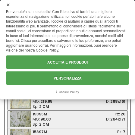
MENU
Benvenuto/a sul nostro sito! Con l'obiettivo di fornirti una migliore
esperienza di navigazione, utilizziamo i cookie per abilitare alcune
funzionalità web avanzate. I cookie ci aiutano a capire quali articoli ti
interessano di più, ti permettono di condividere gli stessi facilmente sui
canali social, ci consentono di proporti contenuti e annunci personalizzati
DREAMING GREEN
in base ai tuoi interessi e al tuo paese di provenienza, nonché molti altri
benefici. Clicca per accettare e salveremo le tue preferenze, che potrai
aggiornare quando vorrai. Per maggiori informazioni, puoi prendere
visione del nostra Cookie Policy.
ACCETTA E PROSEGUI
INDIETRO
PERSONALIZZA
DREAMING GREEN
Cookie Policy
15964M
Pz:
51
MQ:
219,95
D:
268x161
Sp:
2 CM
15395M
Pz:
20
MQ:
90,63
D:
264x171
Sp:
2 CM
15397M
Pz:
7