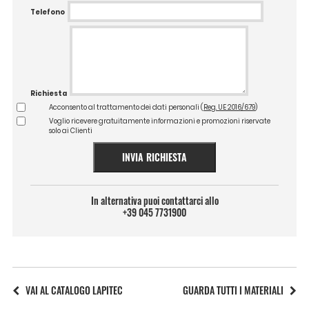
Telefono
Richiesta
Acconsento al trattamento dei dati personali (
Reg. UE 2016/679
)
Voglio ricevere gratuitamente informazioni e promozioni riservate
solo ai Clienti
INVIA RICHIESTA
In alternativa puoi contattarci allo
+39 045 7731900
VAI AL CATALOGO LAPITEC
GUARDA TUTTI I MATERIALI