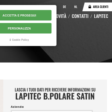
IT
EN
DE
NL
AREA CLIENTI
LOGO
MAGAZZINO ONLINE
NOVITÀ
CONTATTI
LAPITEC
ACCETTA E PROSEGUI
PERSONALIZZA
IN
Cookie Policy
LASCIA I TUOI DATI PER RICEVERE INFORMAZIONI SU
LAPITEC B.POLARE SATIN
Azienda