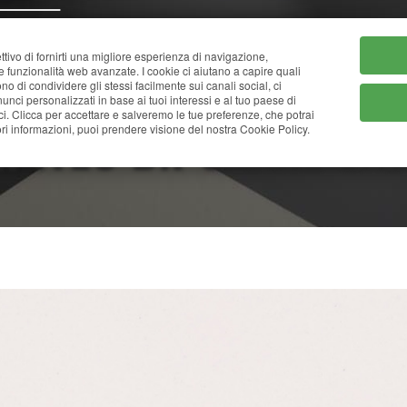
HOME
CHI SIAMO
CATA
ttivo di fornirti una migliore esperienza di navigazione,
ne funzionalità web avanzate. I cookie ci aiutano a capire quali
tono di condividere gli stessi facilmente sui canali social, ci
nci personalizzati in base ai tuoi interessi e al tuo paese di
ci. Clicca per accettare e salveremo le tue preferenze, che potrai
APITEC B.POLARE SAT
i informazioni, puoi prendere visione del nostra Cookie Policy.