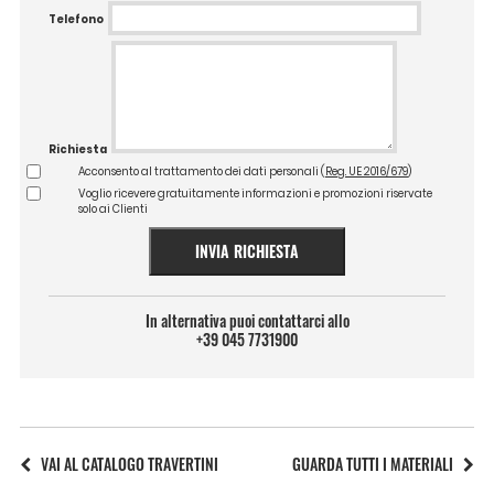
Telefono
Richiesta
Acconsento al trattamento dei dati personali (
Reg. UE 2016/679
)
Voglio ricevere gratuitamente informazioni e promozioni riservate
solo ai Clienti
INVIA RICHIESTA
In alternativa puoi contattarci allo
+39 045 7731900
VAI AL CATALOGO TRAVERTINI
GUARDA TUTTI I MATERIALI