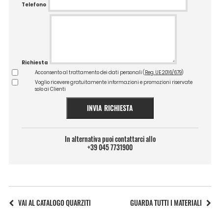
Telefono
Richiesta
Acconsento al trattamento dei dati personali (
Reg. UE 2016/679
)
Voglio ricevere gratuitamente informazioni e promozioni riservate
solo ai Clienti
INVIA RICHIESTA
In alternativa puoi contattarci allo
+39 045 7731900
VAI AL CATALOGO QUARZITI
GUARDA TUTTI I MATERIALI