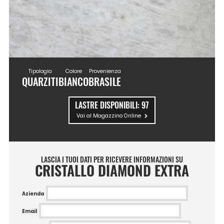
Tipologia
Colore
Provenienza
QUARZITI
BIANCO
BRASILE
LASTRE DISPONIBILI:
97
Vai al Magazzino Online
LASCIA I TUOI DATI PER RICEVERE INFORMAZIONI SU
CRISTALLO DIAMOND EXTRA
Azienda
Email