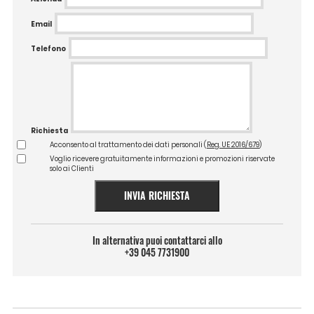
Email
Telefono
Richiesta
Acconsento al trattamento dei dati personali (
Reg. UE 2016/679
)
Voglio ricevere gratuitamente informazioni e promozioni riservate
solo ai Clienti
INVIA RICHIESTA
In alternativa puoi contattarci allo
+39 045 7731900