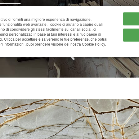
HOME
CHI SIAMO
CATA
ttivo di fornirti una migliore esperienza di navigazione,
ne funzionalità web avanzate. I cookie ci aiutano a capire quali
tono di condividere gli stessi facilmente sui canali social, ci
nci personalizzati in base ai tuoi interessi e al tuo paese di
ci. Clicca per accettare e salveremo le tue preferenze, che potrai
LUE ROMA (BLUE DEE
i informazioni, puoi prendere visione del nostra Cookie Policy.