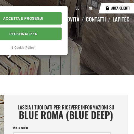
IT
EN
DE
NL
AREA CLIENTI
LOGO
MAGAZZINO ONLINE
NOVITÀ
CONTATTI
LAPITEC
ACCETTA E PROSEGUI
PERSONALIZZA
P)
Cookie Policy
LASCIA I TUOI DATI PER RICEVERE INFORMAZIONI SU
BLUE ROMA (BLUE DEEP)
Azienda