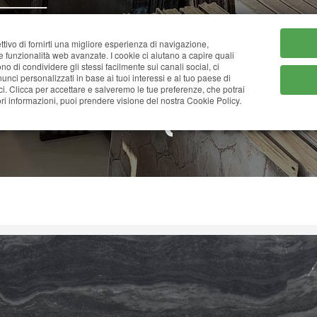
HOME
CHI SIAMO
CATA
ttivo di fornirti una migliore esperienza di navigazione,
ne funzionalità web avanzate. I cookie ci aiutano a capire quali
tono di condividere gli stessi facilmente sui canali social, ci
nci personalizzati in base ai tuoi interessi e al tuo paese di
ci. Clicca per accettare e salveremo le tue preferenze, che potrai
 BAMBOO (ROYAL A
i informazioni, puoi prendere visione del nostra Cookie Policy.