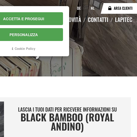
IT
EN
DE
NL
AREA CLIENTI
LOGO
MAGAZZINO ONLINE
NOVITÀ
CONTATTI
LAPITEC
ACCETTA E PROSEGUI
PERSONALIZZA
NDINO)
Cookie Policy
LASCIA I TUOI DATI PER RICEVERE INFORMAZIONI SU
BLACK BAMBOO (ROYAL
ANDINO)