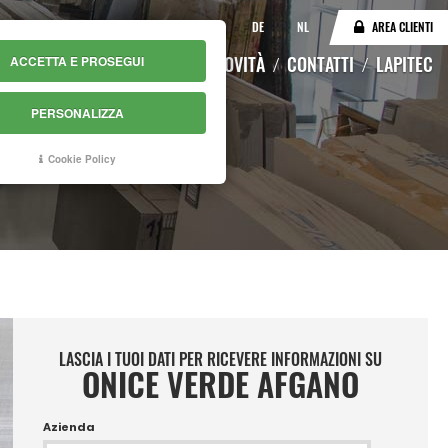
IT
EN
DE
NL
AREA CLIENTI
LOGO
MAGAZZINO ONLINE
NOVITÀ
CONTATTI
LAPITEC
ACCETTA E PROSEGUI
PERSONALIZZA
O
Cookie Policy
LASCIA I TUOI DATI PER RICEVERE INFORMAZIONI SU
ONICE VERDE AFGANO
Azienda