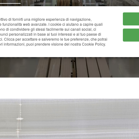
HOME
CHI SIAMO
CATA
ttivo di fornirti una migliore esperienza di navigazione,
ne funzionalità web avanzate. I cookie ci aiutano a capire quali
tono di condividere gli stessi facilmente sui canali social, ci
nci personalizzati in base ai tuoi interessi e al tuo paese di
ci. Clicca per accettare e salveremo le tue preferenze, che potrai
ONICE VERDE AFGAN
i informazioni, puoi prendere visione del nostra Cookie Policy.