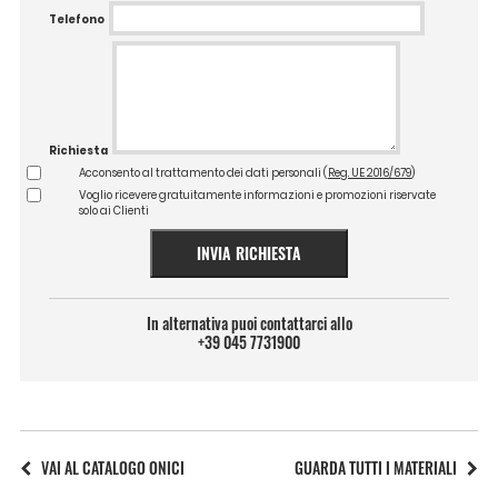
Telefono
Richiesta
Acconsento al trattamento dei dati personali (
Reg. UE 2016/679
)
Voglio ricevere gratuitamente informazioni e promozioni riservate
solo ai Clienti
INVIA RICHIESTA
In alternativa puoi contattarci allo
+39 045 7731900
VAI AL CATALOGO ONICI
GUARDA TUTTI I MATERIALI