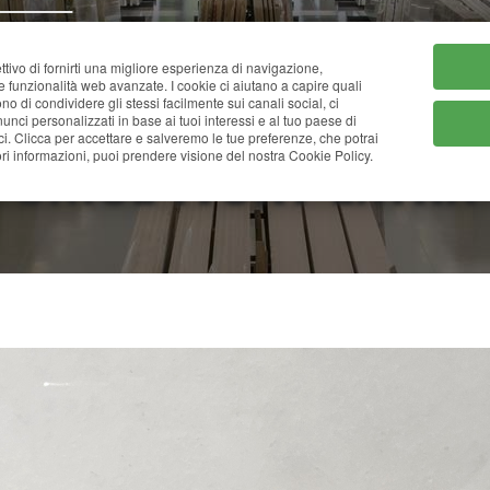
HOME
CHI SIAMO
CATA
ttivo di fornirti una migliore esperienza di navigazione,
ne funzionalità web avanzate. I cookie ci aiutano a capire quali
tono di condividere gli stessi facilmente sui canali social, ci
nci personalizzati in base ai tuoi interessi e al tuo paese di
ci. Clicca per accettare e salveremo le tue preferenze, che potrai
ONICE IVORY EXTRA
i informazioni, puoi prendere visione del nostra Cookie Policy.