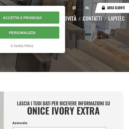
IT
EN
DE
NL
AREA CLIENTI
LOGO
MAGAZZINO ONLINE
NOVITÀ
CONTATTI
LAPITEC
ACCETTA E PROSEGUI
PERSONALIZZA
Cookie Policy
LASCIA I TUOI DATI PER RICEVERE INFORMAZIONI SU
ONICE IVORY EXTRA
Azienda