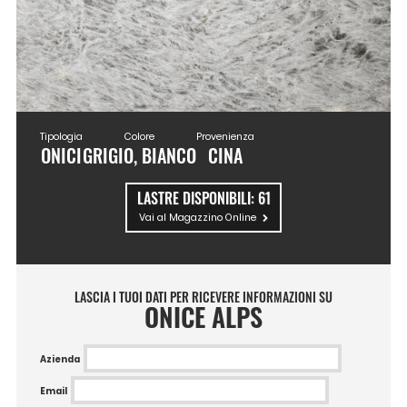
Tipologia
Colore
Provenienza
ONICI
GRIGIO, BIANCO
CINA
LASTRE DISPONIBILI:
61
Vai al Magazzino Online
LASCIA I TUOI DATI PER RICEVERE INFORMAZIONI SU
ONICE ALPS
Azienda
Email