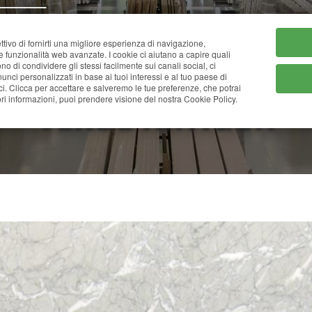
HOME
CHI SIAMO
CATA
ttivo di fornirti una migliore esperienza di navigazione,
ne funzionalità web avanzate. I cookie ci aiutano a capire quali
tono di condividere gli stessi facilmente sui canali social, ci
nci personalizzati in base ai tuoi interessi e al tuo paese di
ci. Clicca per accettare e salveremo le tue preferenze, che potrai
VERDE ANTIGUA
i informazioni, puoi prendere visione del nostra Cookie Policy.