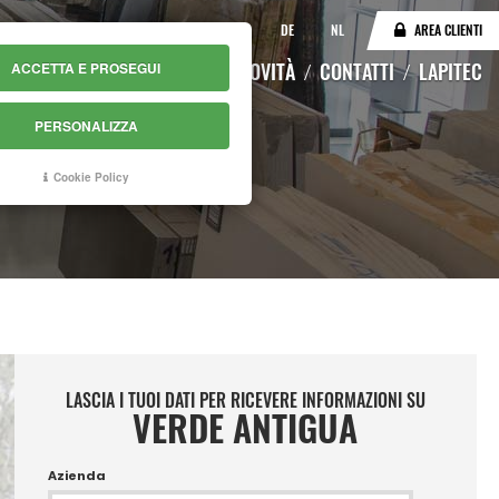
IT
EN
DE
NL
AREA CLIENTI
LOGO
MAGAZZINO ONLINE
NOVITÀ
CONTATTI
LAPITEC
ACCETTA E PROSEGUI
PERSONALIZZA
Cookie Policy
LASCIA I TUOI DATI PER RICEVERE INFORMAZIONI SU
VERDE ANTIGUA
Azienda