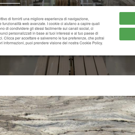
HOME
CHI SIAMO
CATA
ttivo di fornirti una migliore esperienza di navigazione,
ne funzionalità web avanzate. I cookie ci aiutano a capire quali
tono di condividere gli stessi facilmente sui canali social, ci
nci personalizzati in base ai tuoi interessi e al tuo paese di
ci. Clicca per accettare e salveremo le tue preferenze, che potrai
SILVER STORM
i informazioni, puoi prendere visione del nostra Cookie Policy.