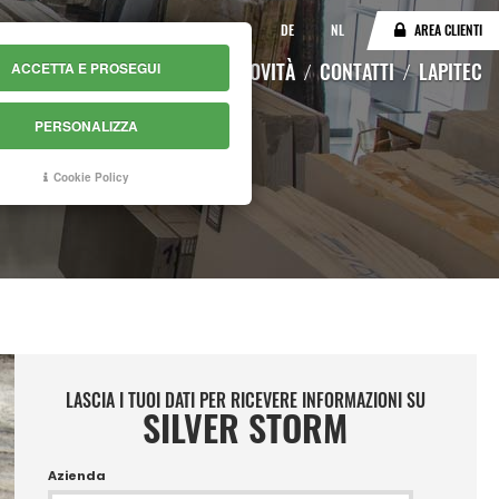
IT
EN
DE
NL
AREA CLIENTI
LOGO
MAGAZZINO ONLINE
NOVITÀ
CONTATTI
LAPITEC
ACCETTA E PROSEGUI
PERSONALIZZA
Cookie Policy
LASCIA I TUOI DATI PER RICEVERE INFORMAZIONI SU
SILVER STORM
Azienda