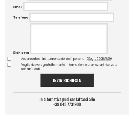
Email
Telefono
Richiesta
Acconsento al trattamento dei dati personali (
Reg. UE 2016/679
)
Voglio ricevere gratuitamente informazioni e promozioni riservate
solo ai Clienti
INVIA RICHIESTA
In alternativa puoi contattarci allo
+39 045 7731900