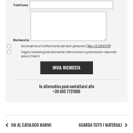
Telefono
Richiesta
Acconsento al trattamento dei dati personali (
Reg. UE 2016/679
)
Voglio ricevere gratuitamente informazioni e promozioni riservate
solo ai Clienti
INVIA RICHIESTA
In alternativa puoi contattarci allo
+39 045 7731900
VAI AL CATALOGO MARMI
GUARDA TUTTI I MATERIALI