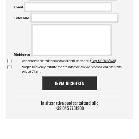
Email
Telefono
Richiesta
Acconsento al trattamento dei dati personali (
Reg. UE 2016/679
)
Voglio ricevere gratuitamente informazioni e promozioni riservate
solo ai Clienti
INVIA RICHIESTA
In alternativa puoi contattarci allo
+39 045 7731900