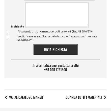
Richiesta
Acconsento al trattamento dei dati personali (
Reg. UE 2016/679
)
Voglio ricevere gratuitamente informazioni e promozioni riservate
solo ai Clienti
INVIA RICHIESTA
In alternativa puoi contattarci allo
+39 045 7731900
VAI AL CATALOGO MARMI
GUARDA TUTTI I MATERIALI