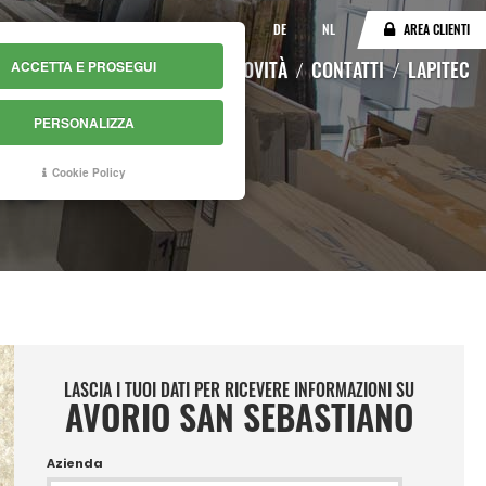
IT
EN
DE
NL
AREA CLIENTI
LOGO
MAGAZZINO ONLINE
NOVITÀ
CONTATTI
LAPITEC
ACCETTA E PROSEGUI
PERSONALIZZA
NO
Cookie Policy
LASCIA I TUOI DATI PER RICEVERE INFORMAZIONI SU
AVORIO SAN SEBASTIANO
Azienda