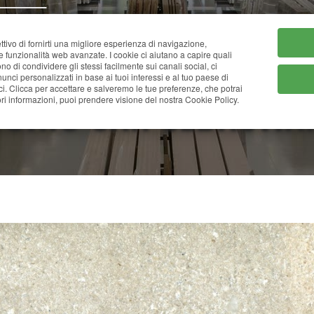
HOME
CHI SIAMO
CATA
ttivo di fornirti una migliore esperienza di navigazione,
ne funzionalità web avanzate. I cookie ci aiutano a capire quali
tono di condividere gli stessi facilmente sui canali social, ci
nci personalizzati in base ai tuoi interessi e al tuo paese di
ci. Clicca per accettare e salveremo le tue preferenze, che potrai
VORIO SAN SEBASTIA
i informazioni, puoi prendere visione del nostra Cookie Policy.