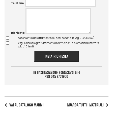
Telefono
Richiesta
Acconsento al trattamento dei dati personali (
Reg. UE 2016/679
)
Voglio ricevere gratuitamente informazioni e promozioni riservate
solo ai Clienti
INVIA RICHIESTA
In alternativa puoi contattarci allo
+39 045 7731900
VAI AL CATALOGO MARMI
GUARDA TUTTI I MATERIALI