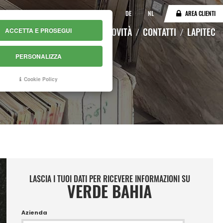
IT
EN
DE
NL
AREA CLIENTI
LOGO
MAGAZZINO ONLINE
NOVITÀ
CONTATTI
LAPITEC
ACCETTA E PROSEGUI
PERSONALIZZA
Cookie Policy
LASCIA I TUOI DATI PER RICEVERE INFORMAZIONI SU
VERDE BAHIA
Azienda