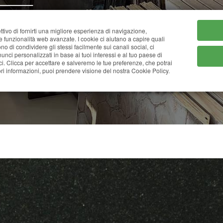
HOME
CHI SIAMO
CATA
ttivo di fornirti una migliore esperienza di navigazione,
ne funzionalità web avanzate. I cookie ci aiutano a capire quali
tono di condividere gli stessi facilmente sui canali social, ci
nci personalizzati in base ai tuoi interessi e al tuo paese di
ci. Clicca per accettare e salveremo le tue preferenze, che potrai
VERDE BAHIA
i informazioni, puoi prendere visione del nostra Cookie Policy.