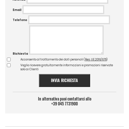
Email
Telefono
Richiesta
Acconsento al trattamento dei dati personali (
Reg. UE 2016/679
)
Voglio ricevere gratuitamente informazioni e promozioni riservate
solo ai Clienti
INVIA RICHIESTA
In alternativa puoi contattarci allo
+39 045 7731900