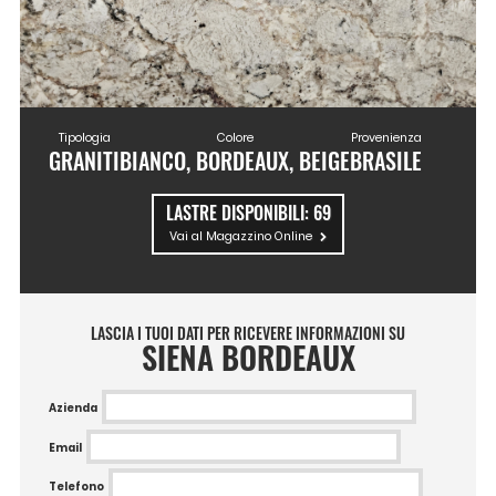
Tipologia
Colore
Provenienza
GRANITI
BIANCO, BORDEAUX, BEIGE
BRASILE
LASTRE DISPONIBILI:
69
Vai al Magazzino Online
LASCIA I TUOI DATI PER RICEVERE INFORMAZIONI SU
SIENA BORDEAUX
Azienda
Email
Telefono