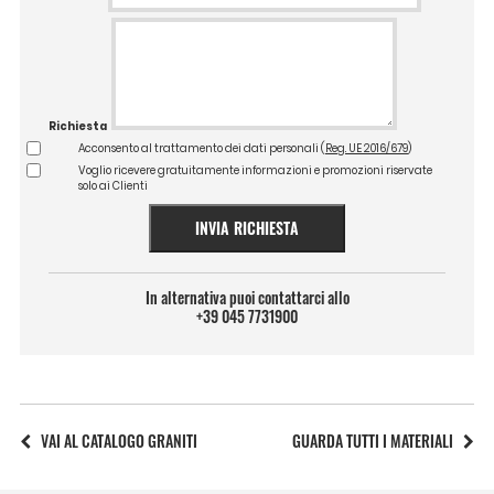
Richiesta
Acconsento al trattamento dei dati personali (
Reg. UE 2016/679
)
Voglio ricevere gratuitamente informazioni e promozioni riservate
solo ai Clienti
INVIA RICHIESTA
In alternativa puoi contattarci allo
+39 045 7731900
VAI AL CATALOGO GRANITI
GUARDA TUTTI I MATERIALI