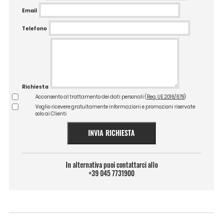
Email
Telefono
Richiesta
Acconsento al trattamento dei dati personali (
Reg. UE 2016/679
)
Voglio ricevere gratuitamente informazioni e promozioni riservate
solo ai Clienti
INVIA RICHIESTA
In alternativa puoi contattarci allo
+39 045 7731900