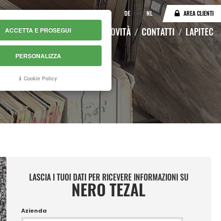
IT
EN
DE
NL
AREA CLIENTI
LOGO
MAGAZZINO ONLINE
NOVITÀ
CONTATTI
LAPITEC
ACCETTA E PROSEGUI
PERSONALIZZA
Cookie Policy
LASCIA I TUOI DATI PER RICEVERE INFORMAZIONI SU
NERO TEZAL
Azienda