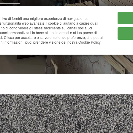
HOME
CHI SIAMO
CATA
ttivo di fornirti una migliore esperienza di navigazione,
ne funzionalità web avanzate. I cookie ci aiutano a capire quali
tono di condividere gli stessi facilmente sui canali social, ci
nci personalizzati in base ai tuoi interessi e al tuo paese di
ci. Clicca per accettare e salveremo le tue preferenze, che potrai
NERO TEZAL
i informazioni, puoi prendere visione del nostra Cookie Policy.