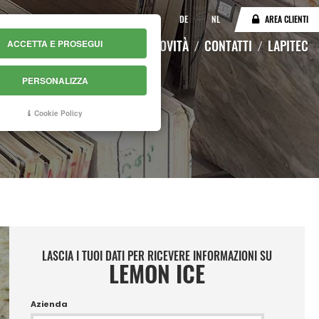
IT
EN
DE
NL
AREA CLIENTI
LOGO
MAGAZZINO ONLINE
NOVITÀ
CONTATTI
LAPITEC
ACCETTA E PROSEGUI
PERSONALIZZA
Cookie Policy
LASCIA I TUOI DATI PER RICEVERE INFORMAZIONI SU
LEMON ICE
Azienda