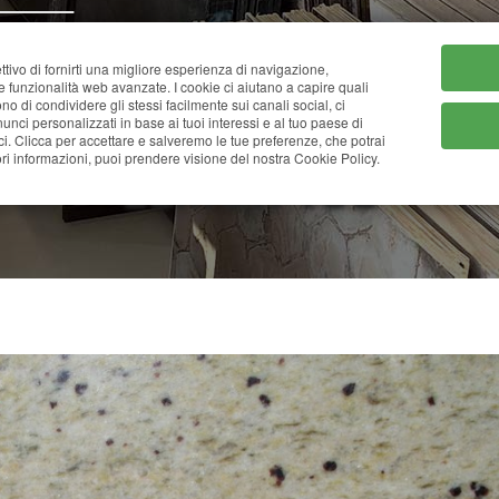
HOME
CHI SIAMO
CATA
ttivo di fornirti una migliore esperienza di navigazione,
ne funzionalità web avanzate. I cookie ci aiutano a capire quali
tono di condividere gli stessi facilmente sui canali social, ci
nci personalizzati in base ai tuoi interessi e al tuo paese di
ci. Clicca per accettare e salveremo le tue preferenze, che potrai
LEMON ICE
i informazioni, puoi prendere visione del nostra Cookie Policy.