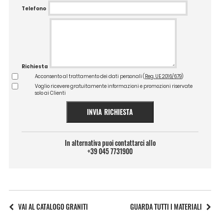
Telefono
Richiesta
Acconsento al trattamento dei dati personali (
Reg. UE 2016/679
)
Voglio ricevere gratuitamente informazioni e promozioni riservate
solo ai Clienti
INVIA RICHIESTA
In alternativa puoi contattarci allo
+39 045 7731900
VAI AL CATALOGO GRANITI
GUARDA TUTTI I MATERIALI