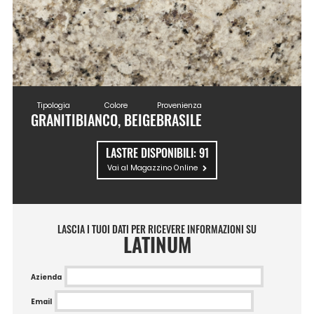
Tipologia
Colore
Provenienza
GRANITI
BIANCO, BEIGE
BRASILE
LASTRE DISPONIBILI:
91
Vai al Magazzino Online
LASCIA I TUOI DATI PER RICEVERE INFORMAZIONI SU
LATINUM
Azienda
Email