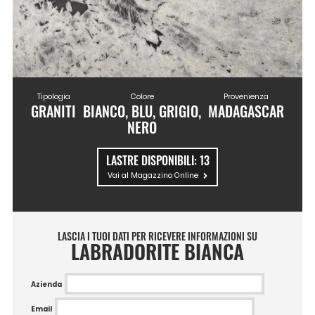
Tipologia
Colore
Provenienza
GRANITI
BIANCO, BLU, GRIGIO,
MADAGASCAR
NERO
LASTRE DISPONIBILI:
13
Vai al Magazzino Online
LASCIA I TUOI DATI PER RICEVERE INFORMAZIONI SU
LABRADORITE BIANCA
Azienda
Email