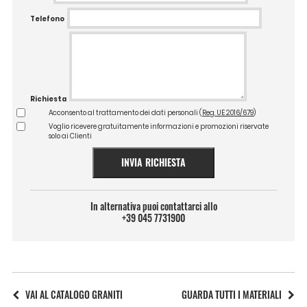
Telefono
Richiesta
Acconsento al trattamento dei dati personali (
Reg. UE 2016/679
)
Voglio ricevere gratuitamente informazioni e promozioni riservate
solo ai Clienti
INVIA RICHIESTA
In alternativa puoi contattarci allo
+39 045 7731900
VAI AL CATALOGO GRANITI
GUARDA TUTTI I MATERIALI