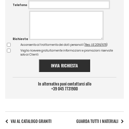
Telefono
Richiesta
Acconsento al trattamento dei dati personali (
Reg. UE 2016/679
)
Voglio ricevere gratuitamente informazioni e promozioni riservate
solo ai Clienti
INVIA RICHIESTA
In alternativa puoi contattarci allo
+39 045 7731900
VAI AL CATALOGO GRANITI
GUARDA TUTTI I MATERIALI