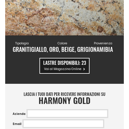
Tipologia
Colore
Provenienza
GRANITI
GIALLO, ORO, BEIGE, GRIGIO
NAMIBIA
LASTRE DISPONIBILI:
23
Vai al Magazzino Online
LASCIA I TUOI DATI PER RICEVERE INFORMAZIONI SU
HARMONY GOLD
Azienda
Email