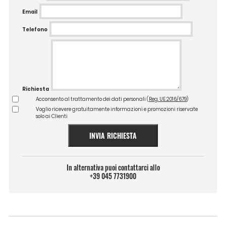
Email
Telefono
Richiesta
Acconsento al trattamento dei dati personali (
Reg. UE 2016/679
)
Voglio ricevere gratuitamente informazioni e promozioni riservate
solo ai Clienti
INVIA RICHIESTA
In alternativa puoi contattarci allo
+39 045 7731900