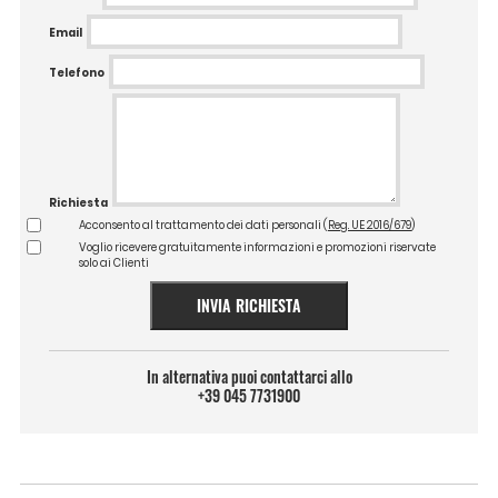
Email
Telefono
Richiesta
Acconsento al trattamento dei dati personali (
Reg. UE 2016/679
)
Voglio ricevere gratuitamente informazioni e promozioni riservate
solo ai Clienti
INVIA RICHIESTA
In alternativa puoi contattarci allo
+39 045 7731900