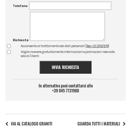
Telefono
Richiesta
Acconsento al trattamento dei dati personali (
Reg. UE 2016/679
)
Voglio ricevere gratuitamente informazioni e promozioni riservate
solo ai Clienti
INVIA RICHIESTA
In alternativa puoi contattarci allo
+39 045 7731900
VAI AL CATALOGO GRANITI
GUARDA TUTTI I MATERIALI