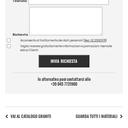
Telefono
Richiesta
Acconsento al trattamento dei dati personali (
Reg. UE 2016/679
)
Voglio ricevere gratuitamente informazioni e promozioni riservate
solo ai Clienti
INVIA RICHIESTA
In alternativa puoi contattarci allo
+39 045 7731900
VAI AL CATALOGO GRANITI
GUARDA TUTTI I MATERIALI