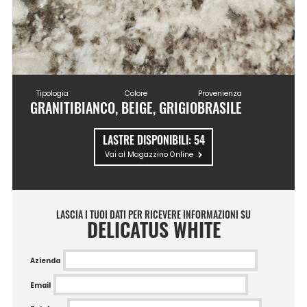
Tipologia
Colore
Provenienza
GRANITI
BIANCO, BEIGE, GRIGIO
BRASILE
LASTRE DISPONIBILI:
54
Vai al Magazzino Online
LASCIA I TUOI DATI PER RICEVERE INFORMAZIONI SU
DELICATUS WHITE
Azienda
Email