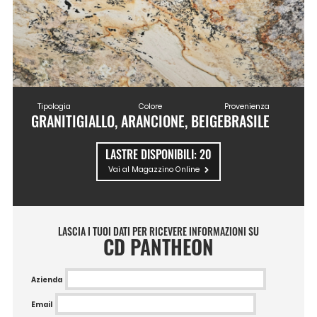
Tipologia
Colore
Provenienza
GRANITI
GIALLO, ARANCIONE, BEIGE
BRASILE
LASTRE DISPONIBILI:
20
Vai al Magazzino Online
LASCIA I TUOI DATI PER RICEVERE INFORMAZIONI SU
CD PANTHEON
Azienda
Email