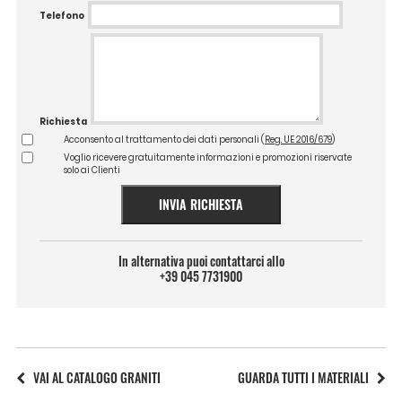
Telefono
Richiesta
Acconsento al trattamento dei dati personali (
Reg. UE 2016/679
)
Voglio ricevere gratuitamente informazioni e promozioni riservate
solo ai Clienti
INVIA RICHIESTA
In alternativa puoi contattarci allo
+39 045 7731900
VAI AL CATALOGO GRANITI
GUARDA TUTTI I MATERIALI